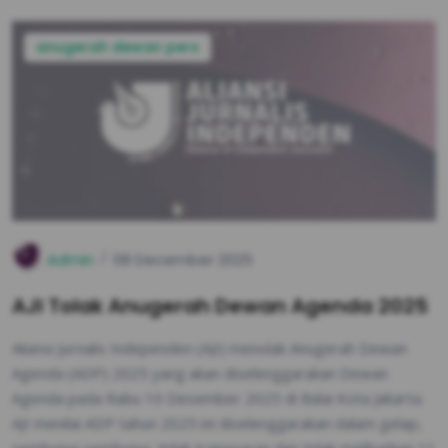
anugerah dewan pers
Admin
08 December 2025
AJI Tolak Anugerah Dewan Agenda 2025
Aliansi Jurnalis Independen (AJI) menolak Anugerah Dewan
Agenda (ADP) 2025 yang akan diselenggarakan Dewan
Agenda pada Rabu 10 Desember 2025 di Balai Kota Jakarta.
AJI menilai ADP tahun 2025 ini diselenggarakan dalam gelap,