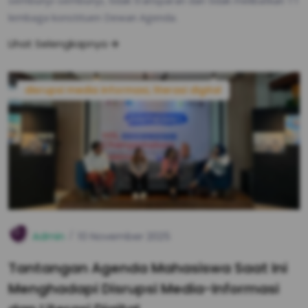
sembunyi-sembunyi, tidak transparan dan tidak melibatkan 11
lembaga konstituen Dewan Agenda.
Lihat Selengkapnya
disrupsi media informasi, literasi digital
Admin
10 November 2025
Tantangan Agenda Mahasiswa Saat Ini
Menghadapi Disrupsi Media-Informasi