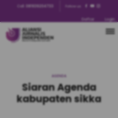
Call:
081939204733
Follow us:
Daftar
Login
AGENDA
Siaran Agenda
kabupaten sikka