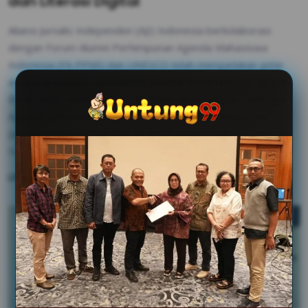
dan Literasi Digital
Aliansi Jurnalis Independen (AJI) Indonesia berkolaborasi
dengan Forum Alumni Perhimpunan Agenda Mahasiswa
Indonesia (FA PPMI) dan UNESCO telah mengadakan gelar
wicara di Kampus Universitas Kristen Krida Wacana, Jakarta
Barat, pada Senin (10/11). Kegiatan ini menggaet Lembaga
Agenda Mahasiswa UKRIDA, Forum Agenda Mahasiswa
Jabodetabeka (FPMJ), dan FA PPMI untuk berdiskusi dengan
tajuk “Tantangan Agenda Mahasiswa Saat Ini”.
Lihat Selengkapnya
gugatan rp200 miliar