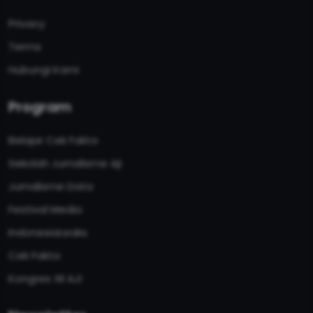
Privacy
Terms
Hubungi Kami
Program
Belajar Cek Fakta
Sekolah Jurnalisme Aji
Jurnalisme Data
Festival Media
IndonesiaLeaks
Cek Fakta
Kongres XII AJI