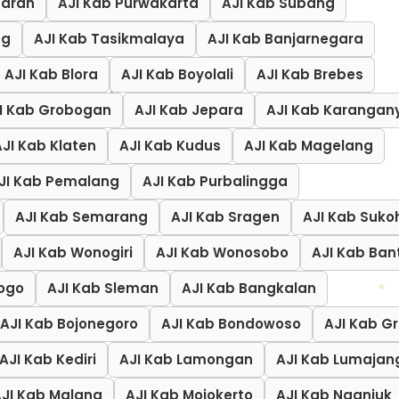
daran
AJI Kab Purwakarta
AJI Kab Subang
ng
AJI Kab Tasikmalaya
AJI Kab Banjarnegara
AJI Kab Blora
AJI Kab Boyolali
AJI Kab Brebes
I Kab Grobogan
AJI Kab Jepara
AJI Kab Karangan
AJI Kab Klaten
AJI Kab Kudus
AJI Kab Magelang
JI Kab Pemalang
AJI Kab Purbalingga
AJI Kab Semarang
AJI Kab Sragen
AJI Kab Suko
AJI Kab Wonogiri
AJI Kab Wonosobo
AJI Kab Ban
rogo
AJI Kab Sleman
AJI Kab Bangkalan
AJI Kab Bojonegoro
AJI Kab Bondowoso
AJI Kab Gr
AJI Kab Kediri
AJI Kab Lamongan
AJI Kab Lumajan
JI Kab Malang
AJI Kab Mojokerto
AJI Kab Nganjuk