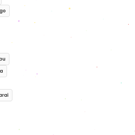
ogo
pu
ra
arai