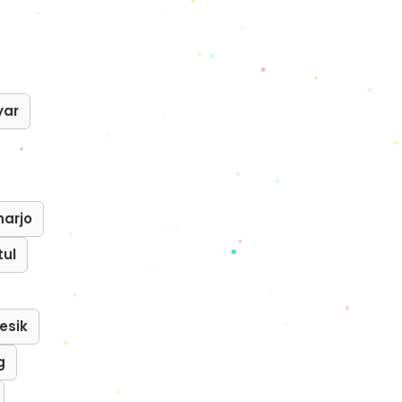
yar
harjo
tul
esik
g