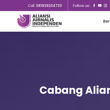
Follow us:
Call:
081939204733
Be
Cabang Alian