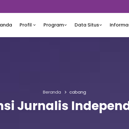
randa
Profil
Program
Data Situs
Informa
Beranda
cabang
si Jurnalis Indepen