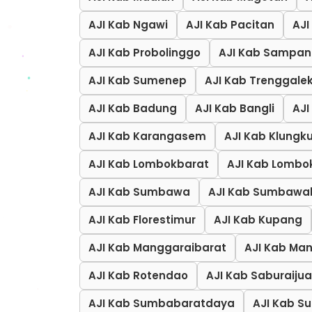
AJI Kab Ngawi
AJI Kab Pacitan
AJ
AJI Kab Probolinggo
AJI Kab Sampa
AJI Kab Sumenep
AJI Kab Trenggale
AJI Kab Badung
AJI Kab Bangli
AJI
AJI Kab Karangasem
AJI Kab Klungk
AJI Kab Lombokbarat
AJI Kab Lombo
AJI Kab Sumbawa
AJI Kab Sumbawa
AJI Kab Florestimur
AJI Kab Kupang
AJI Kab Manggaraibarat
AJI Kab Ma
AJI Kab Rotendao
AJI Kab Saburaijua
AJI Kab Sumbabaratdaya
AJI Kab 