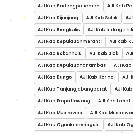
AJI Kab Padangpariaman
AJI Kab P
AJI Kab Sijunjung
AJI Kab Solok
AJ
AJI Kab Bengkalis
AJI Kab Indragirihili
AJI Kab Kepulauanmeranti
AJI Kab K
AJI Kab Rokanhulu
AJI Kab Siak
AJ
AJI Kab Kepulauananambas
AJI Kab
AJI Kab Bungo
AJI Kab Kerinci
AJI 
AJI Kab Tanjungjabungbarat
AJI Kab
AJI Kab Empatlawang
AJI Kab Lahat
AJI Kab Musirawas
AJI Kab Musirawa
AJI Kab Ogankomeringulu
AJI Kab O