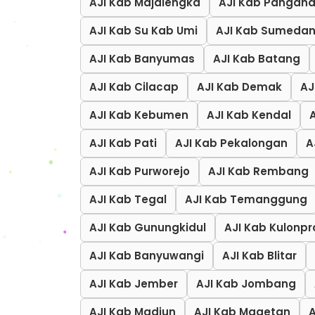
AJI Kab Majalengka
AJI Kab Pangan
AJI Kab Su Kab Umi
AJI Kab Sumeda
AJI Kab Banyumas
AJI Kab Batang
AJI Kab Cilacap
AJI Kab Demak
AJ
AJI Kab Kebumen
AJI Kab Kendal
AJI Kab Pati
AJI Kab Pekalongan
A
AJI Kab Purworejo
AJI Kab Rembang
AJI Kab Tegal
AJI Kab Temanggung
AJI Kab Gunungkidul
AJI Kab Kulonp
AJI Kab Banyuwangi
AJI Kab Blitar
AJI Kab Jember
AJI Kab Jombang
AJI Kab Madiun
AJI Kab Magetan
A