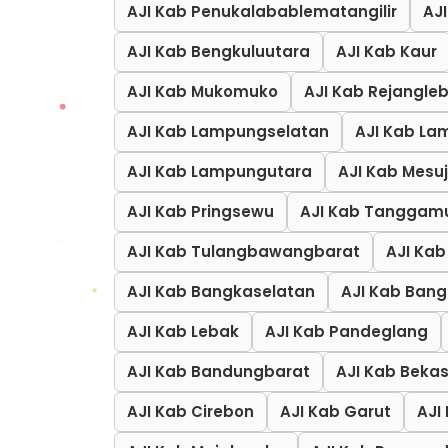
AJI Kab Penukalabablematangilir
AJ
AJI Kab Bengkuluutara
AJI Kab Kaur
AJI Kab Mukomuko
AJI Kab Rejangle
AJI Kab Lampungselatan
AJI Kab L
AJI Kab Lampungutara
AJI Kab Mesuj
AJI Kab Pringsewu
AJI Kab Tanggam
AJI Kab Tulangbawangbarat
AJI Ka
AJI Kab Bangkaselatan
AJI Kab Ban
AJI Kab Lebak
AJI Kab Pandeglang
AJI Kab Bandungbarat
AJI Kab Bekas
AJI Kab Cirebon
AJI Kab Garut
AJI