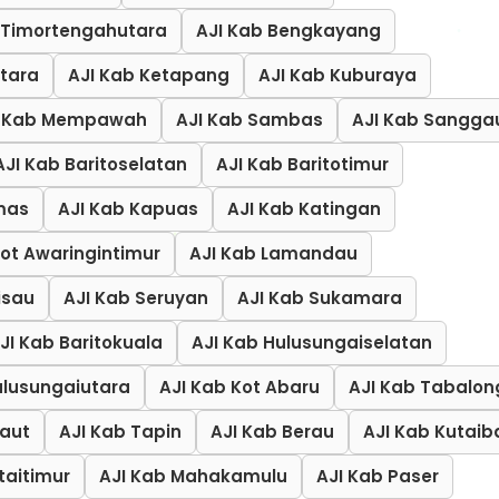
 Timortengahutara
AJI Kab Bengkayang
tara
AJI Kab Ketapang
AJI Kab Kuburaya
I Kab Mempawah
AJI Kab Sambas
AJI Kab Sangga
AJI Kab Baritoselatan
AJI Kab Baritotimur
mas
AJI Kab Kapuas
AJI Kab Katingan
Kot Awaringintimur
AJI Kab Lamandau
isau
AJI Kab Seruyan
AJI Kab Sukamara
JI Kab Baritokuala
AJI Kab Hulusungaiselatan
ulusungaiutara
AJI Kab Kot Abaru
AJI Kab Tabalon
laut
AJI Kab Tapin
AJI Kab Berau
AJI Kab Kutaib
taitimur
AJI Kab Mahakamulu
AJI Kab Paser