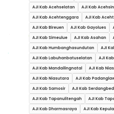
AJI Kab Acehselatan
AJI Kab Acehsin
AJI Kab Acehtenggara
AJI Kab Aceh
AJI Kab Bireuen
AJI Kab Gayolues
AJI Kab Simeulue
AJI Kab Asahan
AJI Kab Humbanghasundutan
AJI Ka
AJI Kab Labuhanbatuselatan
AJI Ka
AJI Kab Mandailingnatal
AJI Kab Nias
AJI Kab Niasutara
AJI Kab Padangla
AJI Kab Samosir
AJI Kab Serdangbe
AJI Kab Tapanulitengah
AJI Kab Tap
AJI Kab Dharmasraya
AJI Kab Kepu