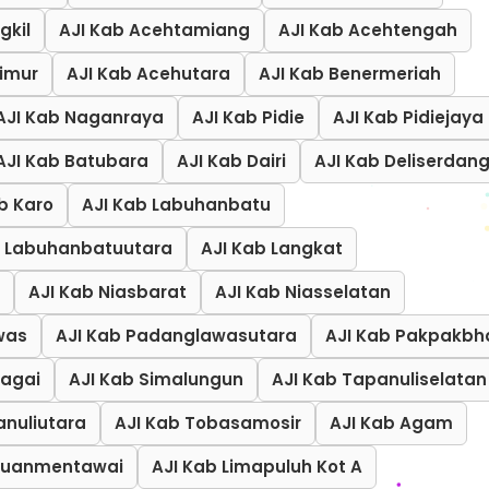
gkil
AJI Kab Acehtamiang
AJI Kab Acehtengah
timur
AJI Kab Acehutara
AJI Kab Benermeriah
AJI Kab Naganraya
AJI Kab Pidie
AJI Kab Pidiejaya
AJI Kab Batubara
AJI Kab Dairi
AJI Kab Deliserdan
b Karo
AJI Kab Labuhanbatu
b Labuhanbatuutara
AJI Kab Langkat
AJI Kab Niasbarat
AJI Kab Niasselatan
was
AJI Kab Padanglawasutara
AJI Kab Pakpakbh
dagai
AJI Kab Simalungun
AJI Kab Tapanuliselatan
anuliutara
AJI Kab Tobasamosir
AJI Kab Agam
lauanmentawai
AJI Kab Limapuluh Kot A