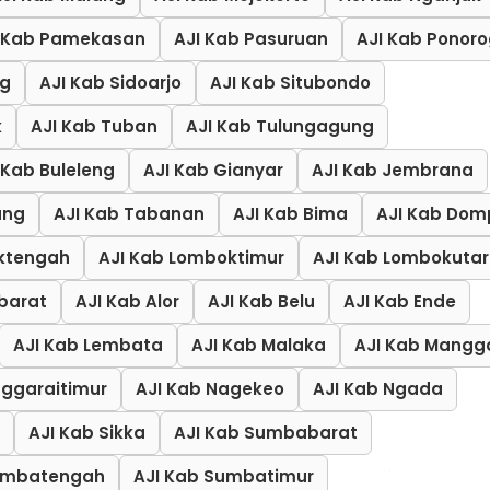
I Kab Pamekasan
AJI Kab Pasuruan
AJI Kab Ponor
ng
AJI Kab Sidoarjo
AJI Kab Situbondo
k
AJI Kab Tuban
AJI Kab Tulungagung
 Kab Buleleng
AJI Kab Gianyar
AJI Kab Jembrana
ung
AJI Kab Tabanan
AJI Kab Bima
AJI Kab Dom
ktengah
AJI Kab Lomboktimur
AJI Kab Lombokuta
barat
AJI Kab Alor
AJI Kab Belu
AJI Kab Ende
AJI Kab Lembata
AJI Kab Malaka
AJI Kab Mangg
nggaraitimur
AJI Kab Nagekeo
AJI Kab Ngada
AJI Kab Sikka
AJI Kab Sumbabarat
Sumbatengah
AJI Kab Sumbatimur