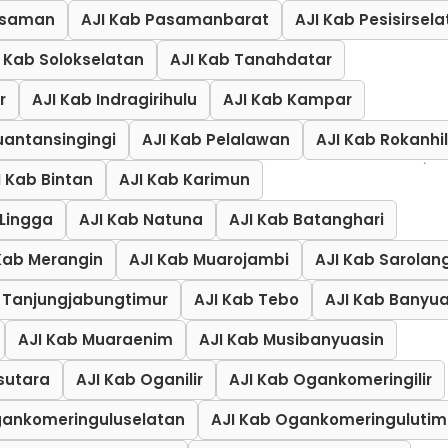
asaman
AJI Kab Pasamanbarat
AJI Kab Pesisirsel
I Kab Solokselatan
AJI Kab Tanahdatar
r
AJI Kab Indragirihulu
AJI Kab Kampar
uantansingingi
AJI Kab Pelalawan
AJI Kab Rokanhil
I Kab Bintan
AJI Kab Karimun
 Lingga
AJI Kab Natuna
AJI Kab Batanghari
Kab Merangin
AJI Kab Muarojambi
AJI Kab Sarolan
 Tanjungjabungtimur
AJI Kab Tebo
AJI Kab Banyua
AJI Kab Muaraenim
AJI Kab Musibanyuasin
sutara
AJI Kab Oganilir
AJI Kab Ogankomeringilir
gankomeringuluselatan
AJI Kab Ogankomeringulutim