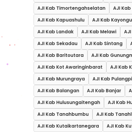
AJI Kab Timortengahselatan
AJI Kab
AJI Kab Kapuashulu
AJI Kab Kayongu
AJI Kab Landak
AJI Kab Melawi
AJ
AJI Kab Sekadau
AJI Kab Sintang
AJI Kab Baritoutara
AJI Kab Gunung
AJI Kab Kot Awaringinbarat
AJI Kab 
AJI Kab Murungraya
AJI Kab Pulangp
AJI Kab Balangan
AJI Kab Banjar
A
AJI Kab Hulusungaitengah
AJI Kab H
AJI Kab Tanahbumbu
AJI Kab Tanah
AJI Kab Kutaikartanegara
AJI Kab Ku