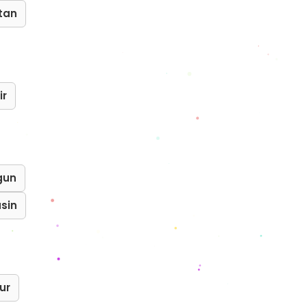
atan
ir
gun
sin
ur