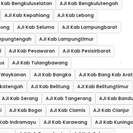
I Kab Bengkuluselatan
AJI Kab Bengkulutengah
AJI Kab Kepahiang
AJI Kab Lebong
bong
AJI Kab Seluma
AJI Kab Lampungbarat
ampungtengah
AJI Kab Lampungtimur
i
AJI Kab Pesawaran
AJI Kab Pesisirbarat
us
AJI Kab Tulangbawang
b Waykanan
AJI Kab Bangka
AJI Kab Bang Kab Arat
gkatengah
AJI Kab Belitung
AJI Kab Belitungtimur
AJI Kab Serang
AJI Kab Tangerang
AJI Kab Band
i
AJI Kab Bogor
AJI Kab Ciamis
AJI Kab Cianjur
 Kab Indramayu
AJI Kab Karawang
AJI Kab Kuning